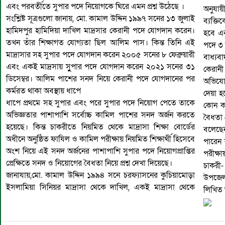
এবং পরবর্তীতে সুপার পদে নিয়োগকে ঘিরে এমন প্রশ্ন উঠেছে ।
অনুযায়ী
সংশ্লিষ্ট সূত্রগুলো জানায়, মো. কামাল উদ্দিন ১৯৯৭ সনের ১৩ জুলাই
ব্যক্ত
হামিদপুর হামিদিয়া দাখিল মাদ্রসার কেরানী পদে যোগদান করেন।
হবে এ
তখন তাঁর শিক্ষাগত যোগ্যতা ছিল আলিম পাস। কিন্ত তিনি এই
পদে ৩ 
মাদ্রাসার সহ সুপার পদে যোগদান করেন ২০০৫ সনের ৮ ফেব্রুয়ারী
বাধ্যব
এবং একই মাদ্রসায় সুুুপার পদে যোগদান করেন ২০২১ সনের ৩১
কেরানী
ডিসেম্বর। আলিম পাশের সনদ নিয়ে কেরানী পদে যোগদানের পর
অভিযো
কর্মরত থাকা অবস্থায় ধাপে
দেয়া হ
ধাপে প্রথমে সহ সুপার এবং পরে সুপার পদে নিয়োগ পেতে তাকে
কোন ক
অভিজ্ঞতার পাশাপাশি সর্বোচ্চ কামিল পাশের সনদ অর্জন করতে
বৈধতা 
হয়েছে। কিন্ত চাকরীতে নিয়মিত থেকে মাদ্রাসা শিক্ষা বোর্ডের
বলেছেন
অধীনে অনুষ্ঠিত ফাযিল ও কামিল পরীক্ষায় নিয়মিত শিক্ষার্থী হিসেবে
পারেন ন
অংশ নিয়ে এই সনদ অর্জনের পাশাপাশি সুপার পদে নিয়োগপ্রাপ্তির
পরীক্ষ
প্রেক্ষিতে সনদ ও নিয়োগের বৈধতা নিয়ে প্রশ্ন দেখা দিয়েছে।
চাকরী-
জানাযায়,মো. কামাল উদ্দিন ১৯৯৪ সনে চরফ্যাসনের কুচিয়ামোড়া
উপজেলা
ইসলামিয়া সিনিয়র মাদ্রাসা থেকে দাখিল, একই মাদ্রাসা থেকে
লিখিত 