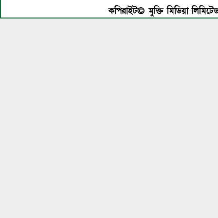
কপিরাইট© মুক্তি মিডিয়া লিমিটে