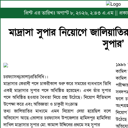
প্রিন্ট এর তারিখঃ অগাস্ট ৮, ২০২৬, ২:৪৩ এ.এম || প্র
মাদ্রাসা সুপার নিয়োগে জালিয়া
সুপার’
১৯৯৬ 
কামিল 
চরফ্যাসন(ভোলা)প্রতিনিধি।।
কামিল 
মাদ্রাসার কেরানী পদে চাকরীকাল শুরু করে সময়ের ব্যবধানে তিনি
পরীক্ষ
একই মাদ্রাসার সুপার পদে অধিষ্ঠিত হয়েছেন। এখন তাঁর সুপার
সনদপত্
পদে অধিষ্ঠিত হওয়ার বৈধতা নিয়ে প্রশ্ন উঠেছে। নিয়োগ নীতিমাল
ফলে চা
উপেক্ষা করে এবং অভিজ্ঞতা ও চাকুরী সংক্রান্ত
অংশগ্র
তথ্য জালিয়াতির মাধ্যমে এমন নিয়োগ দেয়া হয়েছিল বলে
নিয়োগ ব
অভিযোগ আছে।ভোলার চরফ্যাসন উপজেলার হামিদপুর হামিদিয়া
উঠেছে
দাখিল মাদ্রাসার সুপার মো. কামাল উদ্দিনের প্রথমে সহ সুপার
অভিযোগ