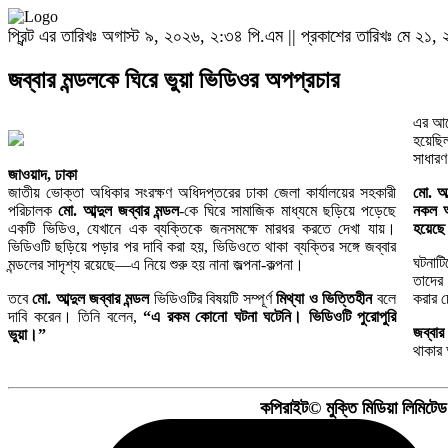
প্রিন্ট এর তারিখঃ অগাস্ট ৯, ২০২৬, ২:৩৪ পি.এম || প্রকাশের তারিখঃ মে ২
জব্বার মন্ডলকে ঘিরে ভুয়া ভিডিওর অপপ্রচার
এর আগে
হয়েছি
সাধারণ
জাওয়াদ, ঢাকা
জাতীয় ভোক্তা অধিকার সংরক্ষণ অধিদপ্তরের ঢাকা জেলা কার্যালয়ের সহকারী
মো. আব
পরিচালক
মো. আব্দুল জব্বার মন্ডল
-কে ঘিরে সামাজিক মাধ্যমে ছড়িয়ে পড়েছে
নকল অ
একটি ভিডিও, যেখানে এক ব্যক্তিকে জনসমক্ষে মারধর করতে দেখা যায়।
হয়েছ
ভিডিওটি ছড়িয়ে পড়ার পর দাবি করা হয়, ভিডিওতে থাকা ব্যক্তির সঙ্গে জব্বার
ঘটনাট
মন্ডলের সাদৃশ্য রয়েছে—এ নিয়ে শুরু হয় নানা জল্পনা-কল্পনা।
তাদের 
তবে
মো. আব্দুল জব্বার মন্ডল
ভিডিওটির বিষয়টি সম্পূর্ণ
মিথ্যা ও ভিত্তিহীন
বলে
করার চ
দাবি করেন। তিনি বলেন,
“এ রকম কোনো ঘটনা ঘটেনি। ভিডিওটি পুরোপুরি
জব্বার
ভুয়া।”
থাকার
কপিরাইট© মুক্তি মিডিয়া লিমিটে