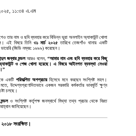
১, ২০২৫, ১১:৩৪ এ.এম
ও তার নাম ও ছবি ব্যবহার করে বিভিন্ন ভুয়া অনলাইন অ্যাকাউন্ট খোলা
ল। এই বিষয়ে তিনি
৩১ মার্চ ২০২৫
তারিখে তেজগাঁও থানায় একটি
 ডায়েরি (জিডি নম্বর: ১৬৯৯) করেছেন।
্দুল জব্বার মন্ডল
আরও বলেন,
“আমার নাম এবং ছবি ব্যবহার করে কিছু
্যাকাউন্ট ও পেজ খোলা হয়েছে। এ বিষয়ে আইনগত ব্যবস্থা নেওয়া
ে।”
িকে একটি
পরিকল্পিত অপপ্রচার
হিসেবে মনে করছেন সংশ্লিষ্ট মহল।
মতে, উদ্দেশ্যপ্রণোদিতভাবে একজন সরকারি কর্মকর্তার ভাবমূর্তি ক্ষুণ্ন
েষ্টা চলছে।
 মন্ডল
ও সংশ্লিষ্ট কর্তৃপক্ষ জনস্বার্থে মিথ্যা তথ্য প্রচার থেকে বিরত
 আহ্বান জানিয়েছেন।
ড ২০১৮ সংরক্ষিত।