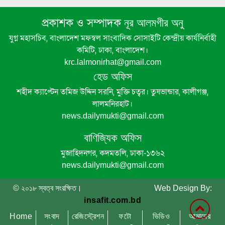
তাণ্ডব
প্রকাশক ও সম্পাদক
নূর আলমগীর অনু
ন্যানো-গবেষক ড. আহসানুল কায়সার
যুগ্ন মহাসচিব, বাংলাদেশ মফস্বল সাংবাদিক সোসাইটি কেন্দ্রীয় কার্যনির্বাহী
পেলেন ‘স্টার এক্সিলেন্স অ্যাওয়ার্ড’ ও
কমিটি, ঢাকা, বাংলাদেশ।
‘বিপিএ বেস্ট প্রফেশনাল অ্যাওয়ার্ড
krc.lalmonirhat@gmail.com
২০২৬’
হেড অফিস
শহীদ ক্যাপ্টেন তমিজ উদ্দিন সরনি, মুক্তি চত্বর। তুষভান্ডার, কালীগঞ্জ,
নড়াইলে ইউপি সদস্যকে কুপিয়ে হত্যা
লালমনিরহাট।
news.dailymukti@gmail.com
বাণিজ্যিক অফিস
নড়াইলে পাঁচ বছরের শিশু ধর্ষনের ঘটনায়
অভিযুক্তকে পুলিশে সোপর্দ
মুজাহিদনগর, কদমতলি, ঢাকা-১৩৬২
news.dailymukti@gmail.com
কেশবপুরে কিশোরীকে ধর্ষণের অভিযোগে
© ২০১৮ স্বত্ব সংরক্ষিত। Web Design By:
গ্রেফতার ১
insafit.com.bd
Home
সংবাদ
রেজিস্ট্রেশন
ফটো
ভিডিও
আমাদের