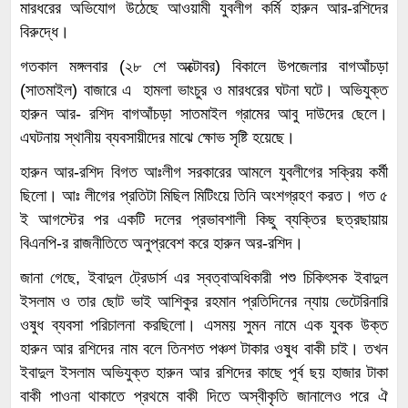
মারধরের অভিযোগ উঠেছে আওয়ামী যুবলীগ কর্মি হারুন আর-রশিদের
বিরুদ্ধে।
গতকাল মঙ্গলবার (২৮ শে অক্টোবর) বিকালে উপজেলার বাগআঁচড়া
(সাতমাইল) বাজারে এ হামলা ভাংচুর ও মারধরের ঘটনা ঘটে। অভিযুক্ত
হারুন আর- রশিদ বাগআঁচড়া সাতমাইল গ্রামের আবু দাউদের ছেলে।
এঘটনায় স্থানীয় ব্যবসায়ীদের মাঝে ক্ষোভ সৃষ্টি হয়েছে।
হারুন আর-রশিদ বিগত আঃলীগ সরকারের আমলে যুবলীগের সক্রিয় কর্মী
ছিলো। আঃ লীগের প্রতিটা মিছিল মিটিংয়ে তিনি অংশগ্রহণ করত। গত ৫
ই আগস্টের পর একটি দলের প্রভাবশালী কিছু ব্যক্তির ছত্রছায়ায়
বিএনপি-র রাজনীতিতে অনুপ্রবেশ করে হারুন অর-রশিদ।
জানা গেছে, ইবাদুল ট্রেডার্স এর স্বত্বাঅধিকারী পশু চিকিৎসক ইবাদুল
ইসলাম ও তার ছোট ভাই আশিকুর রহমান প্রতিদিনের ন্যায় ভেটেরিনারি
ওষুধ ব্যবসা পরিচালনা করছিলো। এসময় সুমন নামে এক যুবক উক্ত
হারুন আর রশিদের নাম বলে তিনশত পঞ্চশ টাকার ওষুধ বাকী চাই। তখন
ইবাদুল ইসলাম অভিযুক্ত হারুন আর রশিদের কাছে পূর্ব ছয় হাজার টাকা
বাকী পাওনা থাকাতে প্রথমে বাকী দিতে অস্বীকৃতি জানালেও পরে ঐ