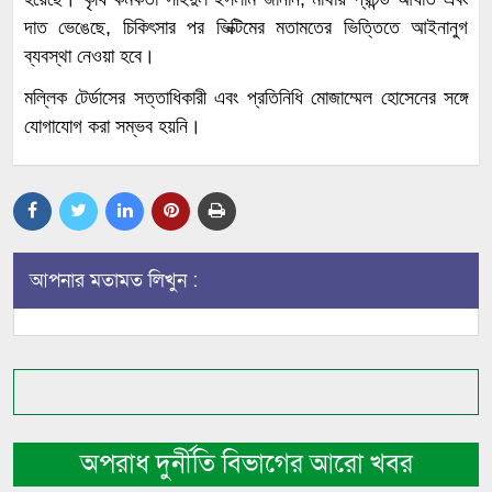
দাত ভেঙেছে, চিকিৎসার পর ভিক্টিমের মতামতের ভিত্তিতে আইনানুগ
ব্যবস্থা নেওয়া হবে।
মল্লিক টের্ডাসের সত্তাধিকারী এবং প্রতিনিধি মোজাম্মেল হোসেনের সঙ্গে
যোগাযোগ করা সম্ভব হয়নি।
আপনার মতামত লিখুন :
অপরাধ দুর্নীতি বিভাগের আরো খবর