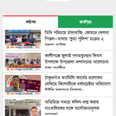
সর্বশেষ
জনপ্রিয়
ডিবি পরিচয়ে চাঁদাবাজি, কোমরে খেলনা
পিস্তল—বাঘায় ‘ভুয়া পুলিশ’ চক্রের ২
সদস্য আটক
কালীগঞ্জে জুলাই গণঅভ্যুত্থান দিবস
উপলক্ষে উপজেলা প্রশাসনের আলোচনা
সভা অনুষ্ঠিত
ঠাকুরগাঁও ফ্যামিলি কার্ডের প্রলোভন
দেখিয়ে কিশোরীকে ধর্ষণচেষ্টার অভিযোগ
ইউপি সদস্যের বিরুদ্ধে।
অতিরিক্ত সময়ে দলিল-প্রশ্ন করায়
সাংবাদিকের সঙ্গে অসৌজন্যমূলক
আচরণ!