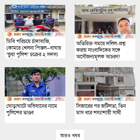
ডিবি পরিচয়ে চাঁদাবাজি,
অতিরিক্ত সময়ে দলিল-প্রশ্ন
কোমরে খেলনা পিস্তল—বাঘায়
করায় সাংবাদিকের সঙ্গে
‘ভুয়া পুলিশ’ চক্রের ২ সদস্য
অসৌজন্যমূলক আচরণ!
আটক
সিজারের পর জটিলতা, তিন
ঘোড়াঘাটে অভিযানের নামে
মাস ধরে শয্যাশায়ী সাথী
পুলিশের তাণ্ডব
আরও খবর