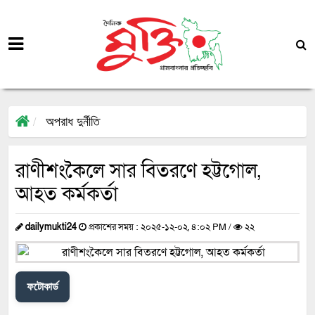
অপরাধ দুর্নীতি
রাণীশংকৈলে সার বিতরণে হট্টগোল,
আহত কর্মকর্তা
dailymukti24
প্রকাশের সময় : ২০২৫-১২-০২, ৪:০২ PM /
২২
ফটোকার্ড