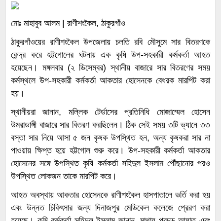
মোঃ মাহাবুব আলম | রাণীশংকৈল, ঠাকুরগাঁও
ঠাকুরগাঁওয়ের রাণীশংকৈল উপজেলায় চলতি রবি মৌসুমে সার বিতরণকে
কেন্দ্র করে হট্টগোলের ঘটনায় এক কৃষি উপ-সহকারী কর্মকর্তা আহত
হয়েছেন। মঙ্গলবার (২ ডিসেম্বর) স্থানীয় বাজারে সার বিতরণের সময়
কর্মস্থলে উপ-সহকারী কর্মকর্তা আকতার হোসেনকে বেধরক মারপিট করা
হয়।
স্থানীয়রা জানান, মল্লিক টের্ডাসের প্রতিনিধি মোজাম্মেল হোসেন
উমরাডাঙ্গী বাজারে সার বিতরণ করছিলেন। ঠিক সেই সময় ৩টি ভ্যানে ৩৩
বস্তা সার নিয়ে আসা ৫ জন কৃষক উপস্থিত হন, অন্য কৃষকরা সার না
পাওয়ায় ক্ষিপ্ত হয়ে হট্টগোল শুরু করে। উপ-সহকারী কর্মকর্তা আকতার
হোসেনের সঙ্গে উপস্থিত কৃষি কর্মকর্তা সহিদুল ইসলাম পৌঁছানোর পরও
উপস্থিত লোকজন তাকে মারপিট করে।
আহত অবস্থায় আকতার হোসেনকে রাণীশংকৈল হাসপাতালে ভর্তি করা হয়
এবং উন্নত চিকিৎসার জন্য দিনাজপুর মেডিকেল কলেজে প্রেরণ করা
হয়েছে। কৃষি কর্মকর্তা সহিদুল ইসলাম জানান, মাথায় প্রচন্ড আঘাত এবং