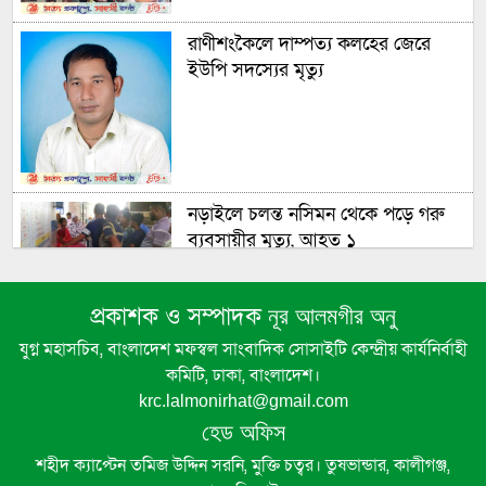
রাণীশংকৈলে দাম্পত্য কলহের জেরে
ইউপি সদস্যের মৃত্যু
নড়াইলে চলন্ত নসিমন থেকে পড়ে গরু
ব্যবসায়ীর মৃত্যু, আহত ১
প্রকাশক ও সম্পাদক
নূর আলমগীর অনু
ঘোড়াঘাটে অভিযানের নামে পুলিশের
তাণ্ডব
যুগ্ন মহাসচিব, বাংলাদেশ মফস্বল সাংবাদিক সোসাইটি কেন্দ্রীয় কার্যনির্বাহী
কমিটি, ঢাকা, বাংলাদেশ।
krc.lalmonirhat@gmail.com
ন্যানো-গবেষক ড. আহসানুল কায়সার
হেড অফিস
পেলেন ‘স্টার এক্সিলেন্স অ্যাওয়ার্ড’ ও
শহীদ ক্যাপ্টেন তমিজ উদ্দিন সরনি, মুক্তি চত্বর। তুষভান্ডার, কালীগঞ্জ,
‘বিপিএ বেস্ট প্রফেশনাল অ্যাওয়ার্ড