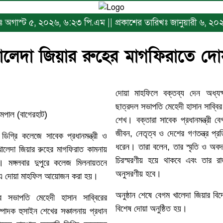
িখঃ অগাস্ট ৫, ২০২৬, ৬:২৩ পি.এম || প্রকাশের তারিখঃ জানুয়ারী ৬, ২
ালেদা জিয়ার রুহের মাগফিরাতে দো
দোয়া মাহফিলে বক্তব্য দেন অধ্যক্ষ
ছাত্রদল সভাপতি মেহেদী হাসান সাব্বির
মপাল (বাগেরহাট)
শেখ। বক্তারা সাবেক প্রধানমন্ত্রী 
জীবন, নেতৃত্ব ও দেশের গণতন্ত্র প্রত
ডিগ্রি কলেজে সাবেক প্রধানমন্ত্রী ও
ধরেন। তারা বলেন, তার স্মৃতি ও অবদা
ালেদা জিয়ার রুহের মাগফিরাত কামনায়
চিরস্মরণীয় হয়ে থাকবে এবং তার 
। মঙ্গলবার দুপুরে কলেজ মিলনায়তনে
অনুসরণীয় হবে।
 এ দোয়া মাহফিল আয়োজন করা হয়।
অনুষ্ঠান শেষে বেগম খালেদা জিয়ার বিদ
র সভাপতি মেহেদী হাসান সাব্বিরের
বিশেষ দোয়া অনুষ্ঠিত হয়।
পাদক হুসাইন শেখের সঞ্চালনায় প্রধান