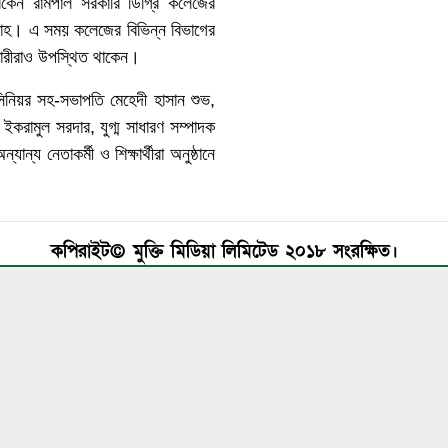
কেন রামপাল সরকারি ডিগ্রি কলেজের
ল্লাহ। এ সময় কলেজের বিভিন্ন বিভাগের
র্মচারীরাও উপস্থিত থাকেন।
িনিয়র সহ-সভাপতি মেহেদী হাসান শুভ,
ক ইকরামুল সরদার, যুগ্ম সাধারণ সম্পাদক
ন্য নেতাকর্মী ও শিক্ষার্থীরা অনুষ্ঠানে
কপিরাইট© মুক্তি মিডিয়া লিমিটেড ২০১৮ সংরক্ষিত।