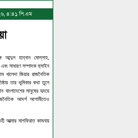
০২৬, ৪:৪১ পি.এম
য়া
 আব্দুল হান্নান মোল্লাহ,
 এবং সাধারণ সম্পাদক হুসাইন
বেগম খালেদা জিয়ার রাজনৈতিক
িষ্ঠায় তার ভূমিকার কথা তুলে
ন বাংলাদেশের মানুষের হৃদয়ে
রাজনৈতিক আদর্শ আগামীতেও
েহী আত্মার মাগফিরাত কামনায়