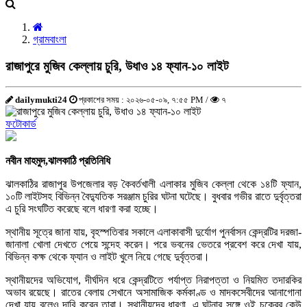
গ্রামবাংলা
রাজাপুরে মুজিব কেল্লায় চুরি, উধাও ১৪ ফ্যান-১০ লাইট
dailymukti24
প্রকাশের সময় : ২০২৬-০৫-০৯, ৭:৫৫ PM /
৭
ফটোকার্ড
নবীন মাহমুদ,
ঝালকাঠি প্রতিনিধি
ঝালকাঠির রাজাপুর উপজেলার বড় কৈবর্তখালী এলাকার মুজিব কেল্লা থেকে ১৪টি ফ্যান,
১০টি লাইটসহ বিভিন্ন বৈদ্যুতিক সরঞ্জাম চুরির ঘটনা ঘটেছে। বুধবার গভীর রাতে দুর্বৃত্তরা
এ চুরি সংঘটিত করেছে বলে ধারণা করা হচ্ছে।
স্থানীয় সূত্রে জানা যায়, বৃহস্পতিবার সকালে এলাকাবাসী দুর্যোগ পুনর্বাসন কেন্দ্রটির দরজা-
জানালা খোলা দেখতে পেয়ে সন্দেহ করেন। পরে ভবনের ভেতরে প্রবেশ করে দেখা যায়,
বিভিন্ন কক্ষ থেকে ফ্যান ও লাইট খুলে নিয়ে গেছে দুর্বৃত্তরা।
স্থানীয়দের অভিযোগ, দীর্ঘদিন ধরে কেন্দ্রটিতে পর্যাপ্ত নিরাপত্তা ও নিয়মিত তদারকির
অভাব রয়েছে। রাতের বেলায় সেখানে অসামাজিক কর্মকাণ্ড ও মাদকসেবীদের আনাগোনা
দেখা যায় বলেও দাবি করেন তারা। স্থানীয়দের ধারণা, এ ঘটনার সঙ্গে ওই চক্রের কেউ