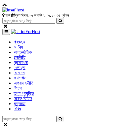
ঢাকা
বৃহস্পতিবার, ০৬ অগাস্ট ২০২৬, ১০:৩৫ পূর্বাহ্ন
প্রচ্ছেদ
জাতীয়
আন্তর্জাতিক
রাজনীতি
গ্রামবাংলা
খেলাধুলা
বিনোদন
ক্যাম্পাস
অপরাধ দুর্নীতি
ফিচার
তথ্য-প্রযুক্তি
লাইফ স্টাইল
মুক্তমত
বিবিধ