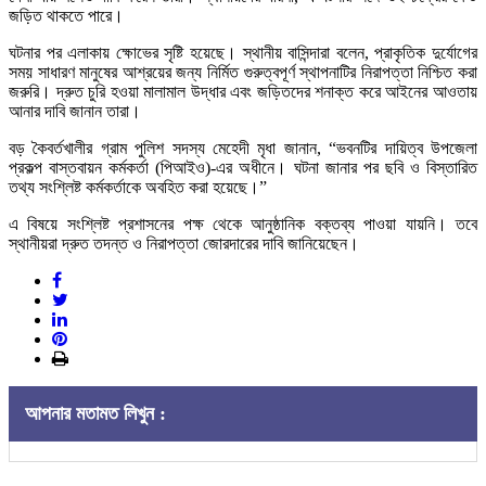
জড়িত থাকতে পারে।
ঘটনার পর এলাকায় ক্ষোভের সৃষ্টি হয়েছে। স্থানীয় বাসিন্দারা বলেন, প্রাকৃতিক দুর্যোগের
সময় সাধারণ মানুষের আশ্রয়ের জন্য নির্মিত গুরুত্বপূর্ণ স্থাপনাটির নিরাপত্তা নিশ্চিত করা
জরুরি। দ্রুত চুরি হওয়া মালামাল উদ্ধার এবং জড়িতদের শনাক্ত করে আইনের আওতায়
আনার দাবি জানান তারা।
বড় কৈবর্তখালীর গ্রাম পুলিশ সদস্য মেহেদী মৃধা জানান, “ভবনটির দায়িত্ব উপজেলা
প্রকল্প বাস্তবায়ন কর্মকর্তা (পিআইও)-এর অধীনে। ঘটনা জানার পর ছবি ও বিস্তারিত
তথ্য সংশ্লিষ্ট কর্মকর্তাকে অবহিত করা হয়েছে।”
এ বিষয়ে সংশ্লিষ্ট প্রশাসনের পক্ষ থেকে আনুষ্ঠানিক বক্তব্য পাওয়া যায়নি। তবে
স্থানীয়রা দ্রুত তদন্ত ও নিরাপত্তা জোরদারের দাবি জানিয়েছেন।
আপনার মতামত লিখুন :