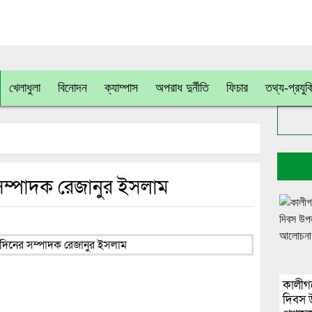
খেলাধুলা
বিনোদন
ক্যাম্পাস
অপরাধ দুর্নীতি
ফিচার
তথ্য-প্রযুক
র সম্পাদক রেজানুর ইসলাম
কালীগঞ
দিবস 