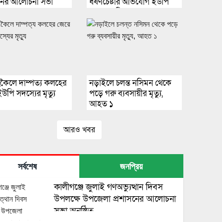
সনের আলোচনা সভা
ধর্ষণচেষ্টার অভিযোগ ইউপি
ত
সদস্যের বিরুদ্ধে।
ংকৈলে দাম্পত্য কলহের
নড়াইলে চলন্ত নসিমন থেকে
উপি সদস্যের মৃত্যু
পড়ে গরু ব্যবসায়ীর মৃত্যু,
আহত ১
আরও খবর
সর্বশেষ
জনপ্রিয়
কালীগঞ্জে জুলাই গণঅভ্যুত্থান দিবস
উপলক্ষে উপজেলা প্রশাসনের আলোচনা
সভা অনুষ্ঠিত