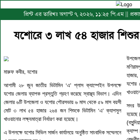
প্রিন্ট এর তারিখঃ অগাস্ট ৭, ২০২৬, ১১:২৫ পি.এম || প্
যশোরে ৩ লাখ ৫৪ হাজার শিশুর ভ
উপজেলা
মণিরাম
মারুফ কবীর, যশোর
হাজার,
যশোর প
আগামী ২৮ জুন জাতীয় ভিটামিন ‘এ’ প্লাস ক্যাম্পেইন উপলক্ষে
খাওয়ান
যশোর জেলায় ব্যাপক প্রস্তুতি গ্রহণ করেছে স্বাস্থ্য বিভাগ। এদিন
জেলার ৬টি উপজেলা ও যশোর পৌরসভায় ৬ মাস থেকে ৫৯ মাস বয়সী
সদর উপ
মোট ৩ লাখ ৫৪ হাজার ২৬৪ জন শিশুকে ভিটামিন ‘এ’ ক্যাপসুল
হয়েছে
খাওয়ানোর লক্ষ্যমাত্রা নির্ধারণ করা হয়েছে।
(বসুন্দ
ক্যাম্
এ উপলক্ষে যশোর সিভিল সার্জন কার্যালয়ে অনুষ্ঠিত সাংবাদিক সম্মেলনে
কেন্দ্র