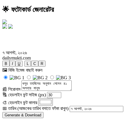
🌟 ফটোকার্ড জেনারেটর
ধলুর তহবিলের অনুদান পেলেন ৪১ অসহায়
মানুষ
৭ আগস্ট, ২০২৬
dailymukti.com
B
I
U
L
C
R
🖼️ বিজি ইমেজ বাছাই করুন
📰 শিরোনাম
🔠 হেডলাইন ফন্ট সাইজ (px)
🎨 হেডলাইন ফন্ট কালার
📅 তারিখ (আজকের তারিখ বসাতে ফাঁকা রাখুন)
Generate & Download