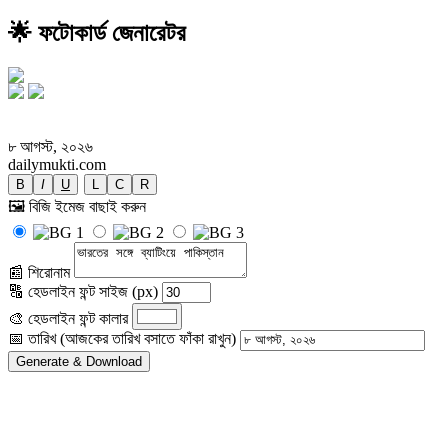
🌟 ফটোকার্ড জেনারেটর
ভারতের সঙ্গে ব্যাটিংয়ে পাকিস্তান
৮ আগস্ট, ২০২৬
dailymukti.com
B
I
U
L
C
R
🖼️ বিজি ইমেজ বাছাই করুন
📰 শিরোনাম
🔠 হেডলাইন ফন্ট সাইজ (px)
🎨 হেডলাইন ফন্ট কালার
📅 তারিখ (আজকের তারিখ বসাতে ফাঁকা রাখুন)
Generate & Download