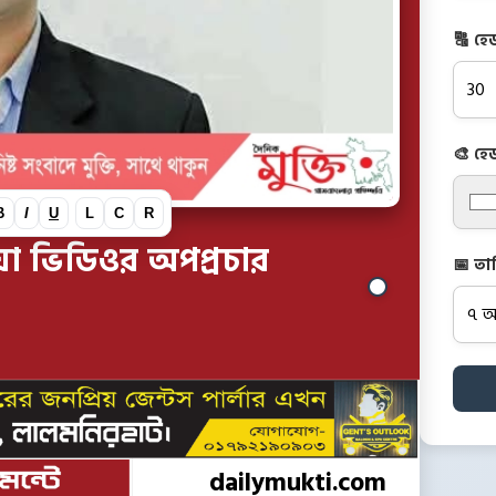
🔠 হে
🎨 হে
B
I
U
L
C
R
ুয়া ভিডিওর অপপ্রচার
📅 তা
dailymukti.com