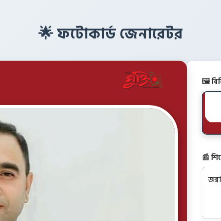
🌟 ফটোকার্ড জেনারেটর
🖼️ ব
📰 শি