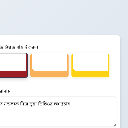
িজি ইমেজ বাছাই করুন
রোনাম