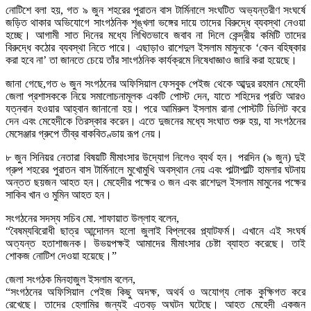
নোটিশে বলা হয়, গত ৯ জুন শহরের পুরাতন বাস টার্মিনালে সংঘটিত অভ্যন্তরীণ সংঘর্ষে
জড়িত থাকার অভিযোগে সাংগঠনিক শৃঙ্খলা ভঙ্গের দায়ে তাদের বিরুদ্ধে ব্যবস্থা নেওয়া
হচ্ছে। আগামী সাত দিনের মধ্যে লিখিতভাবে জবাব না দিলে কেন্দ্রীয় কমিটি তাদের
বিরুদ্ধে কঠোর ব্যবস্থা নিতে পারে। এছাড়াও রাশেদুল ইসলাম মামুনকে ‘কেন বহিষ্কার
করা হবে না’ তা জানতে চেয়ে তাঁর সাংগঠনিক কার্যক্রমে নিষেধাজ্ঞাও জারি করা হয়েছে।
জানা গেছে,গত ৬ জুন সংগঠনের অফিসিয়াল ফেসবুক পেইজ থেকে আব্দুর রহমান মেহেদী
জেলা প্রশাসককে নিয়ে সমালোচনামূলক একটি পোস্ট দেন, যাতে শহিদের প্রতি আরও
যত্নবান হওয়ার আহ্বান জানানো হয়। পরে আমিরুল ইসলাম রানা পোস্টটি ডিলিট করে
দেন এবং মেহেদীকে তিরস্কার করেন। এতে দুজনের মধ্যে সংঘাত শুরু হয়, যা সংগঠনের
মেসেঞ্জার গ্রুপে তীব্র বাকবিতণ্ডায় রূপ নেয়।
৮ জুন সিনিয়র নেতারা বিষয়টি মীমাংসার উদ্যোগ নিলেও ব্যর্থ হন। পরদিন (৯ জুন) দুই
গ্রুপ শহরের পুরাতন বাস টার্মিনালে মুখোমুখি অবস্থান নেয় এবং পাল্টাপাল্টি হামলার ঘটনায়
অন্তত ছয়জন আহত হন। মেহেদীর পক্ষের ৩ জন এবং রাশেদুল ইসলাম মামুনের পক্ষের
সাকিব খান ও মুমিন আহত হন।
সংগঠনের সদস্য সচিব মো. শাফায়াত উল্লাহ বলেন,
“বৈষম্যবিরোধী ছাত্র আন্দোলন হলো জুলাই বিপ্লবের প্ল্যাটফর্ম। এখানে এই সংঘর্ষ
অত্যন্ত হতাশাজনক। উভয়পক্ষই আমাদের মীমাংসার চেষ্টা ব্যাহত করেছে। তাই
শোকজ নোটিশ দেওয়া হয়েছে।”
জেলা সংগঠক মিনহাজুল ইসলাম বলেন,
“সংগঠনের অফিসিয়াল পেইজ কিছু অদক্ষ, অথর্ব ও অযোগ্য লোক কুক্ষিগত করে
রেখেছে। তাদের হেলামির জন্যই এতবড় অঘটন ঘটেছে। আহত মেহেদী একজন