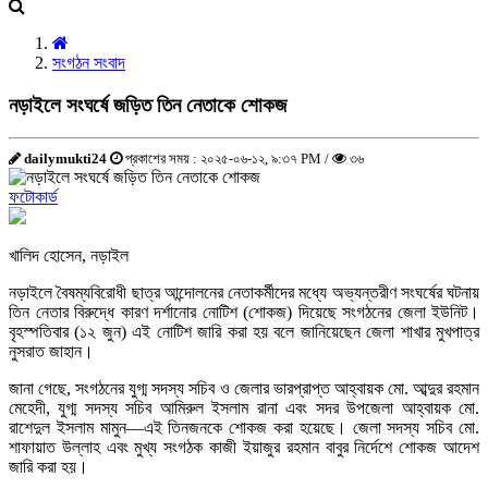
সংগঠন সংবাদ
নড়াইলে সংঘর্ষে জড়িত তিন নেতাকে শোকজ
dailymukti24
প্রকাশের সময় : ২০২৫-০৬-১২, ৯:৩৭ PM /
৩৬
ফটোকার্ড
খালিদ হোসেন, নড়াইল
নড়াইলে বৈষম্যবিরোধী ছাত্র আন্দোলনের নেতাকর্মীদের মধ্যে অভ্যন্তরীণ সংঘর্ষের ঘটনায়
তিন নেতার বিরুদ্ধে কারণ দর্শানোর নোটিশ (শোকজ) দিয়েছে সংগঠনের জেলা ইউনিট।
বৃহস্পতিবার (১২ জুন) এই নোটিশ জারি করা হয় বলে জানিয়েছেন জেলা শাখার মুখপাত্র
নুসরাত জাহান।
জানা গেছে, সংগঠনের যুগ্ম সদস্য সচিব ও জেলার ভারপ্রাপ্ত আহ্বায়ক মো. আব্দুর রহমান
মেহেদী, যুগ্ম সদস্য সচিব আমিরুল ইসলাম রানা এবং সদর উপজেলা আহ্বায়ক মো.
রাশেদুল ইসলাম মামুন—এই তিনজনকে শোকজ করা হয়েছে। জেলা সদস্য সচিব মো.
শাফায়াত উল্লাহ এবং মুখ্য সংগঠক কাজী ইয়াজুর রহমান বাবুর নির্দেশে শোকজ আদেশ
জারি করা হয়।