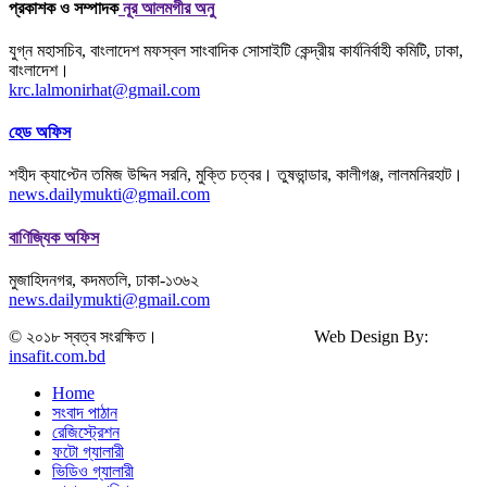
প্রকাশক ও সম্পাদক
নূর আলমগীর অনু
যুগ্ন মহাসচিব, বাংলাদেশ মফস্বল সাংবাদিক সোসাইটি কেন্দ্রীয় কার্যনির্বাহী কমিটি, ঢাকা,
বাংলাদেশ।
krc.lalmonirhat@gmail.com
হেড অফিস
শহীদ ক্যাপ্টেন তমিজ উদ্দিন সরনি, মুক্তি চত্বর। তুষভান্ডার, কালীগঞ্জ, লালমনিরহাট।
news.dailymukti@gmail.com
বাণিজ্যিক অফিস
মুজাহিদনগর, কদমতলি, ঢাকা-১৩৬২
news.dailymukti@gmail.com
© ২০১৮ স্বত্ব সংরক্ষিত। Web Design By:
insafit.com.bd
Home
সংবাদ পাঠান
রেজিস্ট্রেশন
ফটো গ্যালারী
ভিডিও গ্যালারী