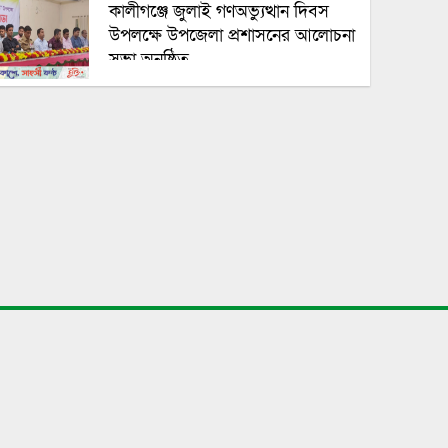
কালীগঞ্জে জুলাই গণঅভ্যুত্থান দিবস
উপলক্ষে উপজেলা প্রশাসনের আলোচনা
সভা অনুষ্ঠিত
ঠাকুরগাঁও ফ্যামিলি কার্ডের প্রলোভন
দেখিয়ে কিশোরীকে ধর্ষণচেষ্টার
অভিযোগ ইউপি সদস্যের বিরুদ্ধে।
অতিরিক্ত সময়ে দলিল-প্রশ্ন করায়
সাংবাদিকের সঙ্গে অসৌজন্যমূলক
আচরণ!
রাণীশংকৈলে দাম্পত্য কলহের জেরে
ইউপি সদস্যের মৃত্যু
াণিজ্যিক অফিস
ুজাহিদনগর, কদমতলি, ঢাকা-১৩৬২
ews.dailymukti@gmail.com
নড়াইলে চলন্ত নসিমন থেকে পড়ে গরু
ব্যবসায়ীর মৃত্যু, আহত ১