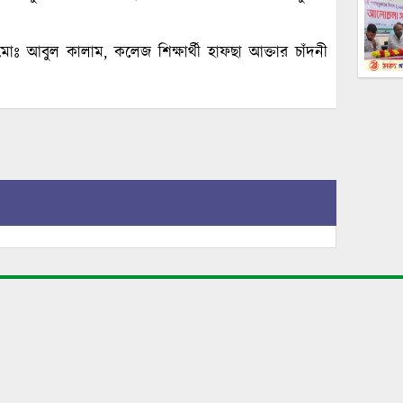
োঃ আবুল কালাম, কলেজ শিক্ষার্থী হাফছা আক্তার চাঁদনী
হেড অফিস
ব
শহীদ ক্যাপ্টেন তমিজ উদ্দিন সরনি, মুক্তি চত্বর। তুষভান্ডার,
ম
কালীগঞ্জ, লালমনিরহাট।
n
news.dailymukti@gmail.com