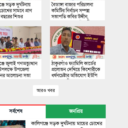
্জে সড়ক দুর্ঘটনায়
বৈডাঙ্গা বাজার পরিচালনা
চোখের সামনে প্রাণ
কমিটির নির্বাচন সম্পন্ন
 বছরের শিশুর
সভাপতি কবির উদ্দীন,
সম্পাদক আবু সাইদ বিশ্বাস
্জে জুলাই গণঅভ্যুত্থান
ঠাকুরগাঁও ফ্যামিলি কার্ডের
উপলক্ষে উপজেলা
প্রলোভন দেখিয়ে কিশোরীকে
সনের আলোচনা সভা
ধর্ষণচেষ্টার অভিযোগ ইউপি
ত
সদস্যের বিরুদ্ধে।
আরও খবর
সর্বশেষ
জনপ্রিয়
কালিগঞ্জে সড়ক দুর্ঘটনায় মায়ের চোখের