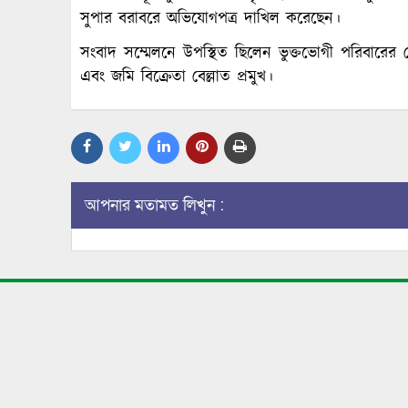
সুপার বরাবরে অভিযোগপত্র দাখিল করেছেন।
সংবাদ সম্মেলনে উপস্থিত ছিলেন ভুক্তভোগী পরিবারের ম
এবং জমি বিক্রেতা বেল্লাত প্রমুখ।
আপনার মতামত লিখুন :
নূর আলমগীর অনু
প্রকাশক ও সম্পাদক
যুগ্ন মহাসচিব, বাংলাদেশ মফস্বল সাংবাদিক সোসাইটি কেন্দ্রীয়
কার্যনির্বাহী কমিটি, ঢাকা, বাংলাদেশ।
krc.lalmonirhat@gmail.com