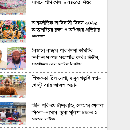
সামনে প্রাণ গেল ৬ বছরের শিশুর
আন্তর্জাতিক আদিবাসী দিবস ২০২৬:
আত্মপরিচয় রক্ষা ও অধিকার প্রতিষ্ঠার
পথচলা
বৈডাঙ্গা বাজার পরিচালনা কমিটির
নির্বাচন সম্পন্ন সভাপতি কবির উদ্দীন,
সম্পাদক আবু সাইদ বিশ্বাস
শিক্ষকতা ছিল নেশা, মানুষ গড়াই স্বপ্ন—
গোল্টু স্যার আজও অম্লান
ডিবি পরিচয়ে চাঁদাবাজি, কোমরে খেলনা
পিস্তল—বাঘায় ‘ভুয়া পুলিশ’ চক্রের ২
সদস্য আটক