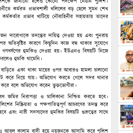
িশকে জানানো হলেও কোনো পদক্ষেপ নেয়নি পুলিশ।
তে কর্মরত প্রভাবশালী খলিলের বড় ছেলে সুমন শেখ
মকর্তার প্রভাব খাটিয়ে নৌবাহিনীর সহায়তায় তাদের
ন দারোগাকে তদন্তের দায়িত্ব দেওয়া হয় এবং পুনরায়
 পর অতিবৃষ্টির কারণে কিছুদিন কাজ বন্ধ থাকার সুযোগে
ের গণধর্ষণের হুমকিও দেওয়া হয়। ইউএনও বিষয়টি নিজে
করলেও হুমকি থামেনি।
 বাড়িতে একা থাকা মায়ের ওপর আবারও হামলা চালানো
ঙে লুট করে নিয়ে যায়। অভিযোগ করতে গেলে সদর থানার
 করে বলে অভিযোগ করেন ভুক্তভোগীরা।
ৈধ জমির নিরাপত্তা ও মালিকানা নিশ্চিত করতে হবে।
িশের নিষ্ক্রিয়তা ও পক্ষপাতিত্বপূর্ণ আচরণের তদন্ত করে
 হবে এবং নারী সদস্যদের হুমকির বিষয়টি গুরুত্বের সাথে
র মোঃ আবুল কালাম বাদী হয়ে নয়জনকে আসামি করে পুলিশ