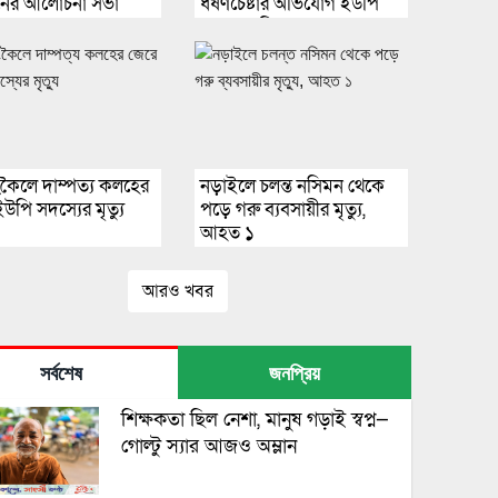
সনের আলোচনা সভা
ধর্ষণচেষ্টার অভিযোগ ইউপি
ত
সদস্যের বিরুদ্ধে।
ংকৈলে দাম্পত্য কলহের
নড়াইলে চলন্ত নসিমন থেকে
উপি সদস্যের মৃত্যু
পড়ে গরু ব্যবসায়ীর মৃত্যু,
আহত ১
আরও খবর
সর্বশেষ
জনপ্রিয়
শিক্ষকতা ছিল নেশা, মানুষ গড়াই স্বপ্ন—
গোল্টু স্যার আজও অম্লান