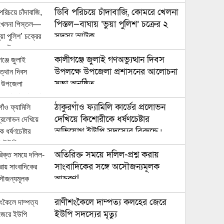
ডিবি পরিচয়ে চাঁদাবাজি, কোমরে খেলনা
পিস্তল—বাঘায় ‘ভুয়া পুলিশ’ চক্রের ২
সদস্য আটক
কালীগঞ্জে জুলাই গণঅভ্যুত্থান দিবস
উপলক্ষে উপজেলা প্রশাসনের আলোচনা
সভা অনুষ্ঠিত
ঠাকুরগাঁও ফ্যামিলি কার্ডের প্রলোভন
দেখিয়ে কিশোরীকে ধর্ষণচেষ্টার
অভিযোগ ইউপি সদস্যের বিরুদ্ধে।
অতিরিক্ত সময়ে দলিল-প্রশ্ন করায়
সাংবাদিকের সঙ্গে অসৌজন্যমূলক
আচরণ!
রাণীশংকৈলে দাম্পত্য কলহের জেরে
ইউপি সদস্যের মৃত্যু