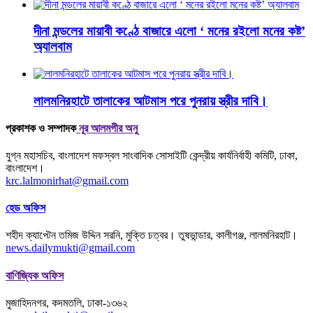
দীনা মন্ডলের মায়াবী কণ্ঠে বাজারে এলো ‘ মনের রইলো মনের কষ্ট’
অ্যালবাম
লালমনিরহাটে তালাকের আটমাস পরে পুনরায় স্ত্রীর দাবি।
প্রকাশক ও সম্পাদক
নূর আলমগীর অনু
যুগ্ন মহাসচিব, বাংলাদেশ মফস্বল সাংবাদিক সোসাইটি কেন্দ্রীয় কার্যনির্বাহী কমিটি, ঢাকা,
বাংলাদেশ।
krc.lalmonirhat@gmail.com
হেড অফিস
শহীদ ক্যাপ্টেন তমিজ উদ্দিন সরনি, মুক্তি চত্বর। তুষভান্ডার, কালীগঞ্জ, লালমনিরহাট।
news.dailymukti@gmail.com
বাণিজ্যিক অফিস
মুজাহিদনগর, কদমতলি, ঢাকা-১৩৬২