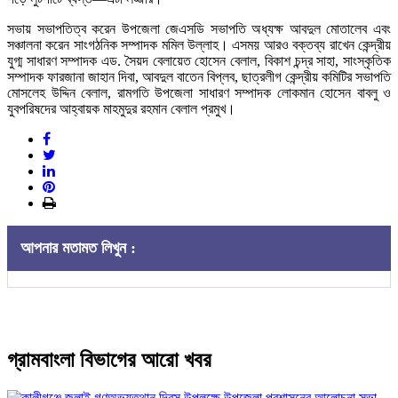
সভায় সভাপতিত্ব করেন উপজেলা জেএসডি সভাপতি অধ্যক্ষ আবদুল মোতালেব এবং
সঞ্চালনা করেন সাংগঠনিক সম্পাদক মমিল উল্লাহ। এসময় আরও বক্তব্য রাখেন কেন্দ্রীয়
যুগ্ম সাধারণ সম্পাদক এড. সৈয়দ বেলায়েত হোসেন বেলাল, বিকাশ চন্দ্র সাহা, সাংস্কৃতিক
সম্পাদক ফারজানা জাহান দিবা, আবদুল বাতেন বিপ্লব, ছাত্রলীগ কেন্দ্রীয় কমিটির সভাপতি
মোসলেহ উদ্দিন বেলাল, রামগতি উপজেলা সাধারণ সম্পাদক লোকমান হোসেন বাবলু ও
যুবপরিষদের আহ্বায়ক মাহমুদুর রহমান বেলাল প্রমুখ।
আপনার মতামত লিখুন :
গ্রামবাংলা বিভাগের আরো খবর