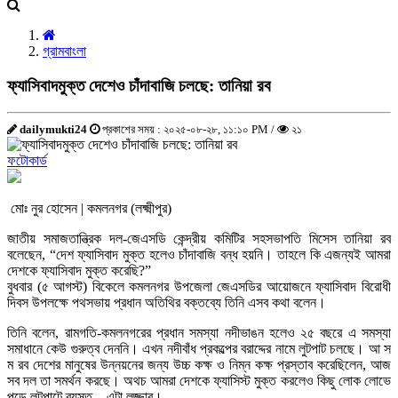
গ্রামবাংলা
ফ্যাসিবাদমুক্ত দেশেও চাঁদাবাজি চলছে: তানিয়া রব
dailymukti24
প্রকাশের সময় : ২০২৫-০৮-২৮, ১১:১০ PM /
২১
ফটোকার্ড
মোঃ নুর হোসেন | কমলনগর (লক্ষ্মীপুর)
জাতীয় সমাজতান্ত্রিক দল-জেএসডি কেন্দ্রীয় কমিটির সহসভাপতি মিসেস তানিয়া রব
বলেছেন, “দেশ ফ্যাসিবাদ মুক্ত হলেও চাঁদাবাজি বন্ধ হয়নি। তাহলে কি এজন্যই আমরা
দেশকে ফ্যাসিবাদ মুক্ত করেছি?”
বুধবার (৫ আগস্ট) বিকেলে কমলনগর উপজেলা জেএসডির আয়োজনে ফ্যাসিবাদ বিরোধী
দিবস উপলক্ষে পথসভায় প্রধান অতিথির বক্তব্যে তিনি এসব কথা বলেন।
তিনি বলেন, রামগতি-কমলনগরের প্রধান সমস্যা নদীভাঙন হলেও ২৫ বছরে এ সমস্যা
সমাধানে কেউ গুরুত্ব দেননি। এখন নদীবাঁধ প্রকল্পের বরাদ্দের নামে লুটপাট চলছে। আ স
ম রব দেশের মানুষের উন্নয়নের জন্য উচ্চ কক্ষ ও নিম্ন কক্ষ প্রস্তাব করেছিলেন, আজ
সব দল তা সমর্থন করছে। অথচ আমরা দেশকে ফ্যাসিস্ট মুক্ত করলেও কিছু লোক লোভে
পড়ে লুটপাটে ব্যস্ত—এটা লজ্জার।