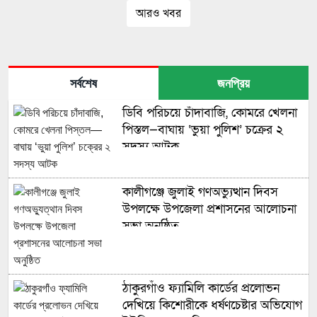
আরও খবর
সর্বশেষ
জনপ্রিয়
ডিবি পরিচয়ে চাঁদাবাজি, কোমরে খেলনা
পিস্তল—বাঘায় ‘ভুয়া পুলিশ’ চক্রের ২
সদস্য আটক
কালীগঞ্জে জুলাই গণঅভ্যুত্থান দিবস
উপলক্ষে উপজেলা প্রশাসনের আলোচনা
সভা অনুষ্ঠিত
ঠাকুরগাঁও ফ্যামিলি কার্ডের প্রলোভন
দেখিয়ে কিশোরীকে ধর্ষণচেষ্টার অভিযোগ