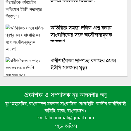
ইউপি সদস্যের বিরুদ্ধে।
অতিরিক্ত সময়ে দলিল-প্রশ্ন করায়
সাংবাদিকের সঙ্গে অসৌজন্যমূলক
আচরণ!
রাণীশংকৈলে দাম্পত্য কলহের জেরে
ইউপি সদস্যের মৃত্যু
নড়াইলে চলন্ত নসিমন থেকে পড়ে গরু
ব্যবসায়ীর মৃত্যু, আহত ১
প্রকাশক ও সম্পাদক
নূর আলমগীর অনু
যুগ্ন মহাসচিব, বাংলাদেশ মফস্বল সাংবাদিক সোসাইটি কেন্দ্রীয় কার্যনির্বাহী
কমিটি, ঢাকা, বাংলাদেশ।
ঘোড়াঘাটে অভিযানের নামে পুলিশের
krc.lalmonirhat@gmail.com
তাণ্ডব
হেড অফিস