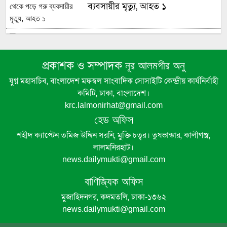
ব্যবসায়ীর মৃত্যু, আহত ১
ঘোড়াঘাটে অভিযানের নামে পুলিশের
তাণ্ডব
প্রকাশক ও সম্পাদক
নূর আলমগীর অনু
ন্যানো-গবেষক ড. আহসানুল কায়সার
যুগ্ন মহাসচিব, বাংলাদেশ মফস্বল সাংবাদিক সোসাইটি কেন্দ্রীয় কার্যনির্বাহী
পেলেন ‘স্টার এক্সিলেন্স অ্যাওয়ার্ড’ ও
কমিটি, ঢাকা, বাংলাদেশ।
‘বিপিএ বেস্ট প্রফেশনাল অ্যাওয়ার্ড
krc.lalmonirhat@gmail.com
২০২৬’
হেড অফিস
শহীদ ক্যাপ্টেন তমিজ উদ্দিন সরনি, মুক্তি চত্বর। তুষভান্ডার, কালীগঞ্জ,
নড়াইলে ইউপি সদস্যকে কুপিয়ে হত্যা
লালমনিরহাট।
news.dailymukti@gmail.com
বাণিজ্যিক অফিস
নড়াইলে পাঁচ বছরের শিশু ধর্ষনের ঘটনায়
অভিযুক্তকে পুলিশে সোপর্দ
মুজাহিদনগর, কদমতলি, ঢাকা-১৩৬২
news.dailymukti@gmail.com