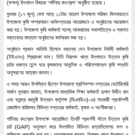
(ফসল) উৎপাদন বিষয়ক ‘পার্টনার কংগ্রেস’ অনুষ্ঠিত হয়েছে।
বুধবার (১৭ জুন) বেলা সাড়ে ১১টায় নাচোল উপজেলা পরিষদ মিলনায়তনে
উপজেলা কৃষি সম্প্রসারণ অধিদপ্তরের আয়োজনে এ অনুষ্ঠানের আয়োজন
করা হয়। উপজেলা কৃষি কর্মকর্তা সলেহ্ আকরামের সভাপতিত্বে ও স্বাগত
বক্তব্যের মাধ্যমে অনুষ্ঠানের কার্যক্রম শুরু হয়।
অনুষ্ঠানে প্রধান অতিথি হিসেবে বক্তব্য দেন উপজেলা নির্বাহী কর্মকর্তা
(ইউএনও) প্রিয়াংকা দাস। তিনি নিরাপদ খাদ্য উৎপাদনে উত্তম কৃষি
চর্চার গুরুত্ব তুলে ধরে কৃষকদের আধুনিক ও পরিবেশবান্ধব কৃষি পদ্ধতি
অনুসরণের আহ্বান জানান।
এ সময় আরও উপস্থিত ছিলেন উপজেলা প্রাণিসম্পদ দপ্তরের ভেটেরিনারি
সার্জন নূসরাত জাহান, উপজেলা মাধ্যমিক শিক্ষা কর্মকর্তা দুলাল উদ্দীন খান
এবং বরেন্দ্র বহুমুখী উন্নয়ন কর্তৃপক্ষ (বিএমডিএ)-এর সহকারী প্রকৌশলী
রেজাউল করিমসহ বিভিন্ন দপ্তরের কর্মকর্তা, কৃষক ও অংশীজনরা।
পার্টনার কংগ্রেস উপলক্ষে আয়োজিত তিনটি প্রদর্শনী স্টলে উত্তম কৃষি
চর্চা (GAP) অনুসরণ করে উৎপাদিত বিভিন্ন রপ্তানিযোগ্য ফল ও
কৃষিপণ্য প্রদর্শন করা হয়। আয়োজকরা জানান, নিরাপদ খাদ্য উৎপাদন ও