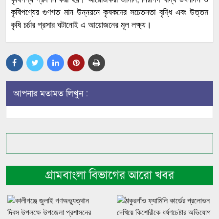
কৃষিপণ্যের গুণগত মান উন্নয়নে কৃষকদের সচেতনতা বৃদ্ধি এবং উত্তম
কৃষি চর্চার প্রসার ঘটানোই এ আয়োজনের মূল লক্ষ্য।
আপনার মতামত লিখুন :
গ্রামবাংলা বিভাগের আরো খবর