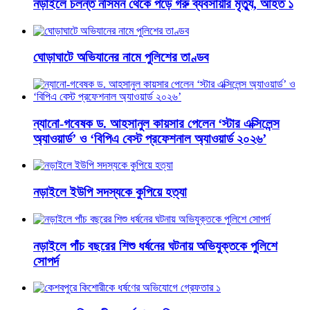
নড়াইলে চলন্ত নসিমন থেকে পড়ে গরু ব্যবসায়ীর মৃত্যু, আহত ১
ঘোড়াঘাটে অভিযানের নামে পুলিশের তাণ্ডব
ন্যানো-গবেষক ড. আহসানুল কায়সার পেলেন ‘স্টার এক্সিলেন্স
অ্যাওয়ার্ড’ ও ‘বিপিএ বেস্ট প্রফেশনাল অ্যাওয়ার্ড ২০২৬’
নড়াইলে ইউপি সদস্যকে কুপিয়ে হত্যা
নড়াইলে পাঁচ বছরের শিশু ধর্ষনের ঘটনায় অভিযুক্তকে পুলিশে
সোপর্দ