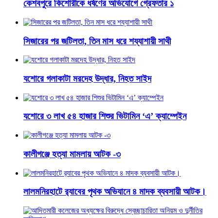
কেশবপুরে কিশোরীকে ধর্ষণের অভিযোগে গ্রেফতার ১
সিজারের পর জটিলতা, তিন মাস ধরে শয্যাশায়ী সাথী
যশোরে গলাকাটা মরদেহ উদ্ধার, নিহত সাইদ
যশোরে ৩ লাখ ৫৪ হাজার শিশুর ভিটামিন ‘এ’ ক্যাম্পেইন
কালীগঞ্জে হত্যা মামলায় আটক -৩
লালমনিরহাটে র‍্যাবের পৃথক অভিযানে ৪ মাদক ব্যবসায়ী আটক।