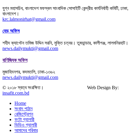
যুগ্ন মহাসচিব, বাংলাদেশ মফস্বল সাংবাদিক সোসাইটি কেন্দ্রীয় কার্যনির্বাহী কমিটি, ঢাকা,
বাংলাদেশ।
krc.lalmonirhat@gmail.com
হেড অফিস
শহীদ ক্যাপ্টেন তমিজ উদ্দিন সরনি, মুক্তি চত্বর। তুষভান্ডার, কালীগঞ্জ, লালমনিরহাট।
news.dailymukti@gmail.com
বাণিজ্যিক অফিস
মুজাহিদনগর, কদমতলি, ঢাকা-১৩৬২
news.dailymukti@gmail.com
© ২০১৮ স্বত্ব সংরক্ষিত। Web Design By:
insafit.com.bd
Home
সংবাদ পাঠান
রেজিস্ট্রেশন
ফটো গ্যালারী
ভিডিও গ্যালারী
আমাদের পরিবার