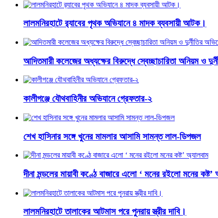
লালমনিরহাটে র‍্যাবের পৃথক অভিযানে ৪ মাদক ব্যবসায়ী আটক।
আদিতমারী কলেজের অধ্যক্ষের বিরুদ্ধে স্বেচ্ছাচারিতা অনিয়ম ও দুর
কালীগঞ্জে যৌথবাহিনীর অভিযানে গ্রেফতার-২
শেখ হাসিনার সঙ্গে খুনের মামলার আসামি সামন্ত লাল-ডিপজল
দীনা মন্ডলের মায়াবী কণ্ঠে বাজারে এলো ‘ মনের রইলো মনের কষ্ট’ 
লালমনিরহাটে তালাকের আটমাস পরে পুনরায় স্ত্রীর দাবি।