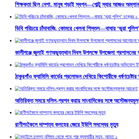
শিক্ষকতা ছিল নেশা, মানুষ গড়াই স্বপ্ন—গোল্টু স্যার আজও অম্লান
ডিবি পরিচয়ে চাঁদাবাজি, কোমরে খেলনা পিস্তল—বাঘায় ‘ভুয়া পুলি
কালীগঞ্জে জুলাই গণঅভ্যুত্থান দিবস উপলক্ষে উপজেলা প্রশাসনের
ঠাকুরগাঁও ফ্যামিলি কার্ডের প্রলোভন দেখিয়ে কিশোরীকে ধর্ষণচেষ্ট
অতিরিক্ত সময়ে দলিল-প্রশ্ন করায় সাংবাদিকের সঙ্গে অসৌজন্যম
রাণীশংকৈলে দাম্পত্য কলহের জেরে ইউপি সদস্যের মৃত্যু