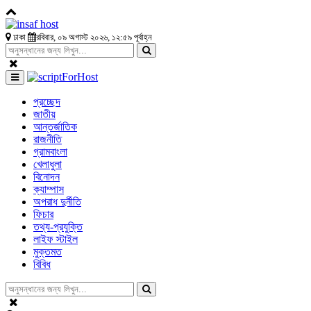
ঢাকা
রবিবার, ০৯ অগাস্ট ২০২৬, ১২:৫৯ পূর্বাহ্ন
প্রচ্ছেদ
জাতীয়
আন্তর্জাতিক
রাজনীতি
গ্রামবাংলা
খেলাধুলা
বিনোদন
ক্যাম্পাস
অপরাধ দুর্নীতি
ফিচার
তথ্য-প্রযুক্তি
লাইফ স্টাইল
মুক্তমত
বিবিধ