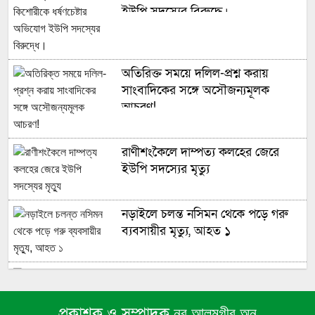
ইউপি সদস্যের বিরুদ্ধে।
অতিরিক্ত সময়ে দলিল-প্রশ্ন করায়
সাংবাদিকের সঙ্গে অসৌজন্যমূলক
আচরণ!
রাণীশংকৈলে দাম্পত্য কলহের জেরে
ইউপি সদস্যের মৃত্যু
নড়াইলে চলন্ত নসিমন থেকে পড়ে গরু
ব্যবসায়ীর মৃত্যু, আহত ১
ঘোড়াঘাটে অভিযানের নামে পুলিশের
তাণ্ডব
প্রকাশক ও সম্পাদক
নূর আলমগীর অনু