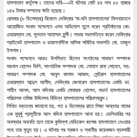
হাসপাতাল কর্তৃপক্ষ। তাদের দাবি—এই ঘটনায় মোট ৪৪ লাখ ৫৫ হাজার
১৪৯ টাকার সম্পদের ক্ষতি হয়েছে।
রোববার (৮ ডিসেম্বর) বিকেলে দেবিদ্বার ‘মা-মনি হাসপাতালের’ মিলনায়তনে
আয়োজিত সংবাদ সম্মেলনে এসব অভিযোগ তুলে ধরেন প্রতিষ্ঠানের কো-
চেয়ারম্যান মো. সুলতান আহাম্মদ মুন্সী। সভায় সভাপতিত্ব করেন দেবিদ্বার
প্রাইভেট হাসপাতাল ও ডায়াগনস্টিক মালিক সমিতির সভাপতি মো. তাজুল
ইসলাম।
সংবাদ সম্মেলনে আরও উপস্থিত ছিলেন সংগঠনের সাধারণ সম্পাদক
ময়নাল হোসেন ভিপি, সাংগঠনিক সম্পাদক মো. সোহাগ রানা সোহেল, সহ-
সাধারণ সম্পাদক মো. আবুল কালাম আজাদ, সেন্ট্রাল হাসপাতালের
চেয়ারম্যান আব্দুল আলীম, দেবিদ্বার জেনারেল হাসপাতালের এমডি ডা.
শাহীন আলম, আল মদিনার এমডি মোবারক হোসেন, মডার্ন হাসপাতালের
পরিচালক তমিজ উদ্দিনসহ বিভিন্ন হাসপাতালের পরিচালকবৃন্দ।
লিখিত বক্তব্যে জানানো হয়, গত ৪ ডিসেম্বর রাতে লিজা আক্তার নামের
এক মুমূর্ষু প্রসূতীকে আল মদিনা হাসপাতালে আনা হয়। ডেলিভারির পর
অবস্থার অবনতি হলে তাকে কুমিল্লা মেডিকেল কলেজ হাসপাতালে নেওয়ার
পথে তার মৃত্যু হয়। এ ঘটনার পর স্বজন ও স্থানীয় কয়েকজন ব্যবসায়ী