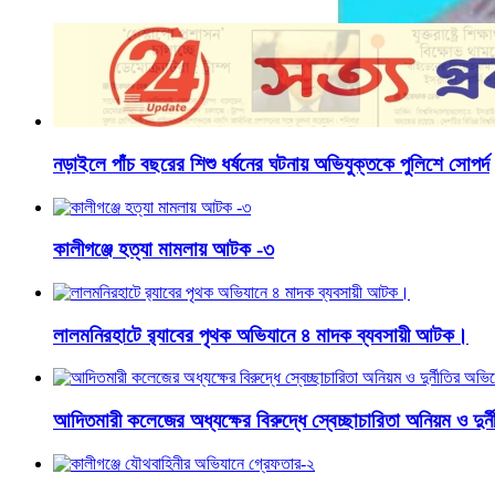
নড়াইলে পাঁচ বছরের শিশু ধর্ষনের ঘটনায় অভিযুক্তকে পুলিশে সোপর্দ
কালীগঞ্জে হত্যা মামলায় আটক -৩
লালমনিরহাটে র‍্যাবের পৃথক অভিযানে ৪ মাদক ব্যবসায়ী আটক।
আদিতমারী কলেজের অধ্যক্ষের বিরুদ্ধে স্বেচ্ছাচারিতা অনিয়ম ও দুর