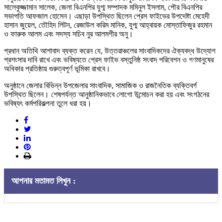
সালেকুজ্জামান সালেক, জেলা বিএনপির যুগ্ম সম্পাদক মমিনুল ইসলাম, পৌর বিএনপির
সভাপতি আফজাল হোসেন। এছাড়া উপস্থিত ছিলেন প্রেস ফাইভের উপদেষ্টা মেহেদী
হাসান জুয়েল, তৌহিদ লিটন, রেজাউল করিম মানিক, যুগ্ম আহ্বায়ক মোস্তাফিজুর রহমান
ও ফারুক আলম এবং সদস্য সচিব নুর আলমগীর অনু।
প্রধান অতিথি আশাবাদ ব্যক্ত করেন যে, উত্তরাঞ্চলের সাংবাদিকদের ঐক্যবদ্ধ উদ্যোগ
প্রশংসার দাবি রাখে এবং ভবিষ্যতে প্রেস ফাইভ বস্তুনিষ্ঠ সংবাদ পরিবেশন ও গণমানুষের
অধিকার প্রতিষ্ঠায় গুরুত্বপূর্ণ ভূমিকা রাখবে।
অনুষ্ঠানে জেলার বিভিন্ন উপজেলার সাংবাদিক, সামাজিক ও রাজনৈতিক ব্যক্তিবর্গ
উপস্থিত ছিলেন। শেষপর্যন্ত আনুষ্ঠানিকভাবে লোগো উন্মোচন করা হয় এবং সংগঠনের
ভবিষ্যৎ কর্মপরিকল্পনা তুলে ধরা হয়।
আপনার মতামত লিখুন :