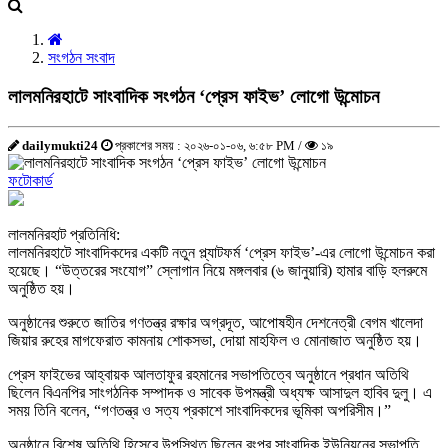
সংগঠন সংবাদ
লালমনিরহাটে সাংবাদিক সংগঠন ‘প্রেস ফাইভ’ লোগো উন্মোচন
dailymukti24
প্রকাশের সময় : ২০২৬-০১-০৬, ৬:৫৮ PM /
১৯
ফটোকার্ড
লালমনিরহাট প্রতিনিধি:
লালমনিরহাটে সাংবাদিকদের একটি নতুন প্ল্যাটফর্ম ‘প্রেস ফাইভ’-এর লোগো উন্মোচন করা
হয়েছে। “উত্তরের সংযোগ” স্লোগান নিয়ে মঙ্গলবার (৬ জানুয়ারি) হামার বাড়ি হলরুমে
অনুষ্ঠিত হয়।
অনুষ্ঠানের শুরুতে জাতির গণতন্ত্র রক্ষার অগ্রদূত, আপোষহীন দেশনেত্রী বেগম খালেদা
জিয়ার রুহের মাগফেরাত কামনায় শোকসভা, দোয়া মাহফিল ও মোনাজাত অনুষ্ঠিত হয়।
প্রেস ফাইভের আহ্বায়ক আলতাফুর রহমানের সভাপতিত্বে অনুষ্ঠানে প্রধান অতিথি
ছিলেন বিএনপির সাংগঠনিক সম্পাদক ও সাবেক উপমন্ত্রী অধ্যক্ষ আসাদুল হাবিব দুলু। এ
সময় তিনি বলেন, “গণতন্ত্র ও সত্য প্রকাশে সাংবাদিকদের ভূমিকা অপরিসীম।”
অনুষ্ঠানে বিশেষ অতিথি হিসেবে উপস্থিত ছিলেন রংপুর সাংবাদিক ইউনিয়নের সভাপতি