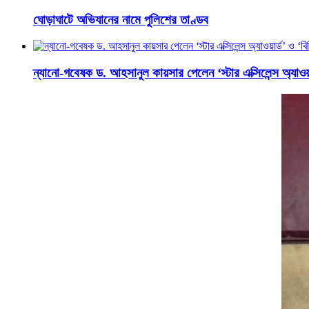
ঘোড়াঘাটে অভিযানের নামে পুলিশের তাণ্ডব
ন্যানো-গবেষক ড. আহসানুল কায়সার পেলেন ‘স্টার এক্সিলেন্স অ্যাওয়