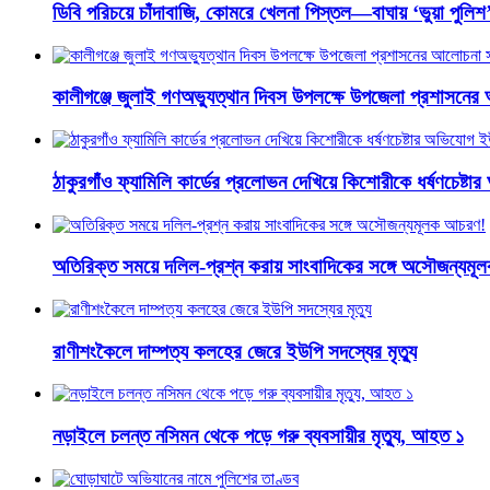
ডিবি পরিচয়ে চাঁদাবাজি, কোমরে খেলনা পিস্তল—বাঘায় ‘ভুয়া পুলি
কালীগঞ্জে জুলাই গণঅভ্যুত্থান দিবস উপলক্ষে উপজেলা প্রশাসনের
ঠাকুরগাঁও ফ্যামিলি কার্ডের প্রলোভন দেখিয়ে কিশোরীকে ধর্ষণচেষ্ট
অতিরিক্ত সময়ে দলিল-প্রশ্ন করায় সাংবাদিকের সঙ্গে অসৌজন্যম
রাণীশংকৈলে দাম্পত্য কলহের জেরে ইউপি সদস্যের মৃত্যু
নড়াইলে চলন্ত নসিমন থেকে পড়ে গরু ব্যবসায়ীর মৃত্যু, আহত ১