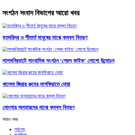
সংগঠন সংবাদ বিভাগের আরো খবর
হতদরিদ্র ও শীতার্ত মানুষের মাঝে কম্বল বিতরণ
লালমনিরহাটে সাংবাদিক সংগঠন ‘প্রেস ফাইভ’ লোগো উন্মোচন
খালেদা জিয়ার রুহের মাগফিরাতে দোয়া
মোংলায় অসহায়দের মাঝে কম্বল বিতরণ
আরও খবর
সর্বশেষ
জনপ্রিয়