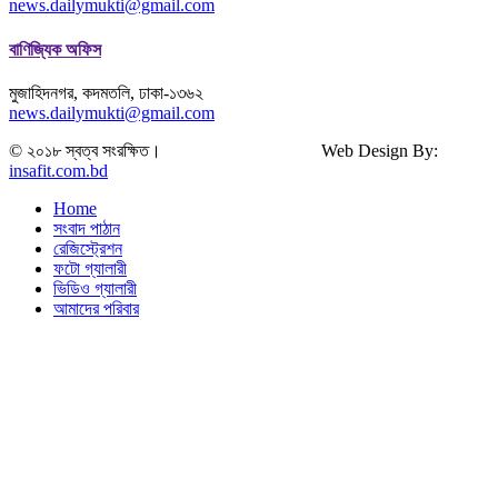
news.dailymukti@gmail.com
বাণিজ্যিক অফিস
মুজাহিদনগর, কদমতলি, ঢাকা-১৩৬২
news.dailymukti@gmail.com
© ২০১৮ স্বত্ব সংরক্ষিত। Web Design By:
insafit.com.bd
Home
সংবাদ পাঠান
রেজিস্ট্রেশন
ফটো গ্যালারী
ভিডিও গ্যালারী
আমাদের পরিবার