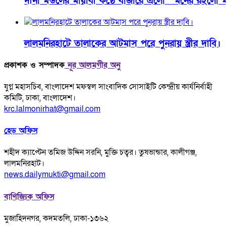
দীনা মন্ডলের মায়াবী কণ্ঠে বাজারে এলো ‘ মনের রইলো মন
লালমনিরহাটে তালাকের আটমাস পরে পুনরায় স্ত্রীর দাবি।
প্রকাশক ও সম্পাদক
নূর আলমগীর অনু
যুগ্ন মহাসচিব, বাংলাদেশ মফস্বল সাংবাদিক সোসাইটি কেন্দ্রীয় কার্যনির্বাহী
কমিটি, ঢাকা, বাংলাদেশ।
krc.lalmonirhat@gmail.com
হেড অফিস
শহীদ ক্যাপ্টেন তমিজ উদ্দিন সরনি, মুক্তি চত্বর। তুষভান্ডার, কালীগঞ্জ,
লালমনিরহাট।
news.dailymukti@gmail.com
বাণিজ্যিক অফিস
মুজাহিদনগর, কদমতলি, ঢাকা-১৩৬২