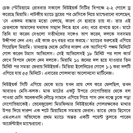
চেজ স্টেডিয়ামে রোববার সকালে নিউইয়র্ক সিটির বিপক্ষে ২-২ গোলে ড্র
করেছে মিয়ামি। নাটকীয় ম্যাচে ড্রয়ের পর মেসিকে নিয়ে মাশ্চেরানো বলেছেন,
‘সে একদম বাচ্চার মতো খেলছে, কারণ সে হারতে চায় না। তার এই
চেতনাকে আমাদের যথাযথ সম্মান দিতে হবে এবং ধরে রাখতে হবে। মাঠে
তিনি যা করেন সেগুলো সতীর্থদের সঙ্গেও ভাগ করেন, দলকে সবসময়
উদ্দীপনা দেন এবং এই কাজ ৩৭ বছর ধরে করছে।’ ম্যাচের শুরুতেই এগিয়ে
গিয়েছিল মিয়ামি। ডানপ্রান্ত থেকে মেসির দারুণ এক অ্যাসিস্টে পঞ্চম মিনিটে
গোল করেন টমাস আভিলেস। সেই আভিলেসই ১৮ মিনিট পর লাল কার্ড
দেখে বিপদে ফেলে দেন দলকে। মিয়ামি ১০ জনের দল হয়ে যাওয়ার তিন
মিনিট পর সমতা ফেরায় নিউইয়র্ক। মিতিয়া ইলেনিচের গোলে ১-১ করা দলটি
এগিয়ে যায় ৫৫ মিনিটে। এবারের গোলদাতা আলোনসো মার্টিনেজ।
নিউইয়র্ক সিটি এগিয়ে থেকে ম্যাচ যখন প্রায় শেষ করে ফেলছিল, তখন
আবারও মেসি-ঝলক। মাঝ মাঠের একটু উপরে সেগোভিয়ার থেকে বল
পাওয়া মেসি অনেকখানি দৌড়ে সামনে এগিয়ে গিয়ে পাস দেন বক্সে ঢুকে পড়া
সেগোভিয়াকেই। ভেনেজুয়েলা মিডফিল্ডার নিউইয়র্কের গোলরক্ষকের মাথার
উপর দিয়ে দারুণ এক শটে মিয়ামিকে সমতায় ফেরান। তাতে কোচ হিসেবে
এমএলএস অভিষেকে প্রথম ম্যাচে অন্তত একটি পয়েন্ট তুলতে পারেন
আর্জেন্টাইন মাশ্চেরানো।