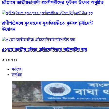
চট্টগ্রামে জাতীয়তাবাদী প্রকৌশলীদের ফুটবল উৎসব অনুষ্ঠিত
রাণীশংকৈলে যুবসংঘের সুবর্ণজয়ন্তীতে ফুটবল টুর্নামেন্ট
উদ্বোধন
৫২তম জাতীয় ক্রীড়া প্রতিযোগিতায় বাইশারীর জয়
আরও খবর
সর্বশেষ
জনপ্রিয়