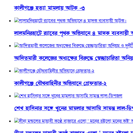
কালীগঞ্জে হত্যা মামলায় আটক -৩
লালমনিরহাটে র‍্যাবের পৃথক অভিযানে ৪ মাদক ব্যবসায়
আদিতমারী কলেজের অধ্যক্ষের বিরুদ্ধে স্বেচ্ছাচারিতা অনি
কালীগঞ্জে যৌথবাহিনীর অভিযানে গ্রেফতার-২
শেখ হাসিনার সঙ্গে খুনের মামলার আসামি সামন্ত লাল-ড