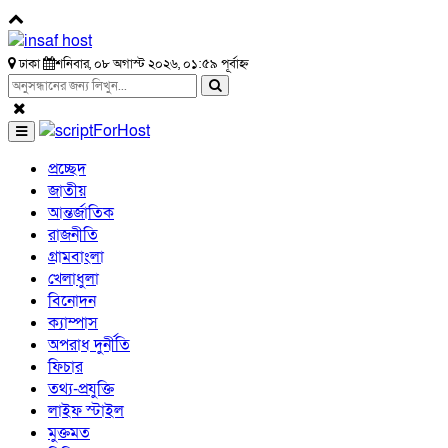
ঢাকা
শনিবার, ০৮ অগাস্ট ২০২৬, ০১:৫৯ পূর্বাহ্ন
প্রচ্ছেদ
জাতীয়
আন্তর্জাতিক
রাজনীতি
গ্রামবাংলা
খেলাধুলা
বিনোদন
ক্যাম্পাস
অপরাধ দুর্নীতি
ফিচার
তথ্য-প্রযুক্তি
লাইফ স্টাইল
মুক্তমত