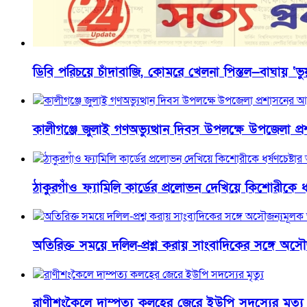
ডিবি পরিচয়ে চাঁদাবাজি, কোমরে খেলনা পিস্তল—বাঘায় ‘ভ
কালীগঞ্জে জুলাই গণঅভ্যুত্থান দিবস উপলক্ষে উপজেলা প
ঠাকুরগাঁও ফ্যামিলি কার্ডের প্রলোভন দেখিয়ে কিশোরীকে ধ
অতিরিক্ত সময়ে দলিল-প্রশ্ন করায় সাংবাদিকের সঙ্গে অ
রাণীশংকৈলে দাম্পত্য কলহের জেরে ইউপি সদস্যের মৃত্যু