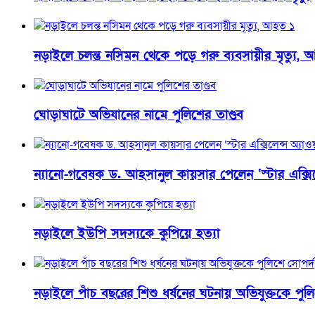
নড়াইলে চলন্ত নসিমন থেকে পড়ে গরু ব্যবসায়ীর মৃত্যু,
ঘোড়াঘাটে অভিযানের নামে পুলিশের তাণ্ডব
ন্যানো-গবেষক ড. আহসানুল কায়সার পেলেন ‘স্টার এক্সিলেন
নড়াইলে ইউপি সদস্যকে কুপিয়ে হত্যা
নড়াইলে পাঁচ বছরের শিশু ধর্ষনের ঘটনায় অভিযুক্তকে পুল