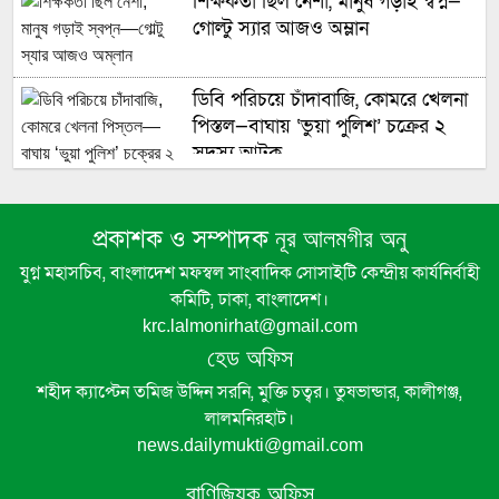
শিক্ষকতা ছিল নেশা, মানুষ গড়াই স্বপ্ন—
গোল্টু স্যার আজও অম্লান
ডিবি পরিচয়ে চাঁদাবাজি, কোমরে খেলনা
পিস্তল—বাঘায় ‘ভুয়া পুলিশ’ চক্রের ২
সদস্য আটক
কালীগঞ্জে জুলাই গণঅভ্যুত্থান দিবস
প্রকাশক ও সম্পাদক
নূর আলমগীর অনু
উপলক্ষে উপজেলা প্রশাসনের আলোচনা
যুগ্ন মহাসচিব, বাংলাদেশ মফস্বল সাংবাদিক সোসাইটি কেন্দ্রীয় কার্যনির্বাহী
সভা অনুষ্ঠিত
কমিটি, ঢাকা, বাংলাদেশ।
krc.lalmonirhat@gmail.com
হেড অফিস
ঠাকুরগাঁও ফ্যামিলি কার্ডের প্রলোভন
শহীদ ক্যাপ্টেন তমিজ উদ্দিন সরনি, মুক্তি চত্বর। তুষভান্ডার, কালীগঞ্জ,
দেখিয়ে কিশোরীকে ধর্ষণচেষ্টার অভিযোগ
লালমনিরহাট।
ইউপি সদস্যের বিরুদ্ধে।
news.dailymukti@gmail.com
বাণিজ্যিক অফিস