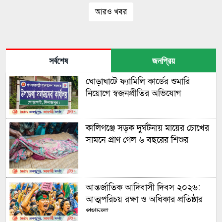
আরও খবর
সর্বশেষ
জনপ্রিয়
ঘোড়াঘাটে ফ্যামিলি কার্ডের শুমারি
নিয়োগে স্বজনপ্রীতির অভিযোগ
কালিগঞ্জে সড়ক দুর্ঘটনায় মায়ের চোখের
সামনে প্রাণ গেল ৬ বছরের শিশুর
আন্তর্জাতিক আদিবাসী দিবস ২০২৬:
আত্মপরিচয় রক্ষা ও অধিকার প্রতিষ্ঠার
পথচলা