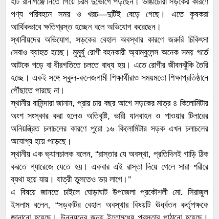
হাট রানীগঞ্জে নিতে গিয়ে চরম দুর্ভোগে পড়ছেন। ভাঙাচোরা সড়কের কারণে
পণ্য পরিবহনে সময় ও খরচ—দুটিই বেড়ে গেছে। এতে কৃষকরা
আর্থিকভাবে ক্ষতিগ্রস্ত হচ্ছেন বলে অভিযোগ করেছেন।
স্থানীয়দের অভিযোগ, সড়কের বেহাল অবস্থার কারণে জরুরি চিকিৎসা
সেবাও ব্যাহত হচ্ছে। মুমূর্ষু রোগী বহনকারী অ্যাম্বুলেন্স অনেক সময় গর্তে
আটকে পড়ে বা ধীরগতিতে চলতে বাধ্য হয়। এতে রোগীর জীবনঝুঁকি তৈরি
হচ্ছে। একই সঙ্গে স্কুল-কলেজগামী শিক্ষার্থীরাও সময়মতো শিক্ষাপ্রতিষ্ঠানে
পৌঁছাতে পারছে না।
স্থানীয় বাসিন্দারা জানান, প্রায় চার বছর আগে সড়কের মাত্র ৪ কিলোমিটার
অংশ সংস্কার করা হলেও অতিবৃষ্টি, ভারী যানবাহন ও পাওয়ার টিলারের
অনিয়ন্ত্রিত চলাচলের কারণে পুরো ১৬ কিলোমিটার সড়ক এখন চলাচলের
অযোগ্য হয়ে পড়েছে।
স্থানীয় এক ভ্যানচালক বলেন, “রাস্তার যে অবস্থা, প্রতিদিনই গাড়ি ঠিক
করতে গ্যারেজে যেতে হয়। একবার এই রাস্তা দিয়ে গেলে সারা শরীরে
ব্যথা হয়ে যায়। যাত্রী তুলতেও ভয় লাগে।”
এ বিষয়ে জানতে চাইলে ঘোড়াঘাট উপজেলা প্রকৌশলী মো. সিরাজুল
ইসলাম বলেন, “সড়কটির বেহাল অবস্থার বিষয়টি ঊর্ধ্বতন কর্তৃপক্ষকে
জানানো হয়েছে। উন্নয়নের জন্য ইতোমধ্যে প্রস্তাব পাঠানো হয়েছে।