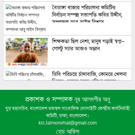
বৈডাঙ্গা বাজার পরিচালনা কমিটির
নির্বাচন সম্পন্ন সভাপতি কবির উদ্দীন,
সম্পাদক আবু সাইদ বিশ্বাস
শিক্ষকতা ছিল নেশা, মানুষ গড়াই স্বপ্ন—
গোল্টু স্যার আজও অম্লান
ডিবি পরিচয়ে চাঁদাবাজি, কোমরে খেলনা
পিস্তল—বাঘায় ‘ভুয়া পুলিশ’ চক্রের ২
সদস্য আটক
প্রকাশক ও সম্পাদক
নূর আলমগীর অনু
কালীগঞ্জে জুলাই গণঅভ্যুত্থান দিবস
যুগ্ন মহাসচিব, বাংলাদেশ মফস্বল সাংবাদিক সোসাইটি কেন্দ্রীয় কার্যনির্বাহী
উপলক্ষে উপজেলা প্রশাসনের আলোচনা
কমিটি, ঢাকা, বাংলাদেশ।
সভা অনুষ্ঠিত
krc.lalmonirhat@gmail.com
হেড অফিস