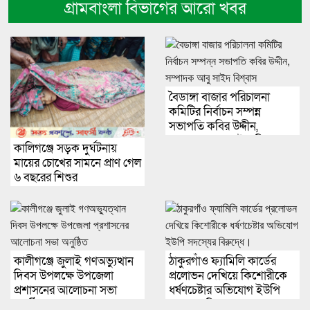
গ্রামবাংলা বিভাগের আরো খবর
বৈডাঙ্গা বাজার পরিচালনা
কমিটির নির্বাচন সম্পন্ন
সভাপতি কবির উদ্দীন,
সম্পাদক আবু সাইদ বিশ্বাস
কালিগঞ্জে সড়ক দুর্ঘটনায়
মায়ের চোখের সামনে প্রাণ গেল
৬ বছরের শিশুর
কালীগঞ্জে জুলাই গণঅভ্যুত্থান
ঠাকুরগাঁও ফ্যামিলি কার্ডের
দিবস উপলক্ষে উপজেলা
প্রলোভন দেখিয়ে কিশোরীকে
প্রশাসনের আলোচনা সভা
ধর্ষণচেষ্টার অভিযোগ ইউপি
অনুষ্ঠিত
সদস্যের বিরুদ্ধে।