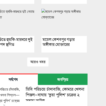
িতে হুমকি-মারধরে দুই
মডেল কেশবপুর গড়ার
পদ স্থগিত
অঙ্গীকার মোক্তারের
আরও খবর
সর্বশেষ
জনপ্রিয়
ডিবি পরিচয়ে চাঁদাবাজি, কোমরে খেলনা
পিস্তল—বাঘায় ‘ভুয়া পুলিশ’ চক্রের ২
সদস্য আটক