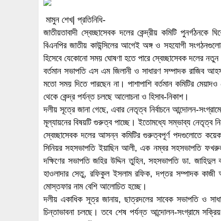
মামুন শেখ| প্রতিনিধি-
জাতীয়তাবাদী স্বেচ্ছাসেবক দলের কেন্দ্রীয় কমিটি পুনর্গঠনকে 
বিএনপির জাতীয় কাউন্সিলের আগেই অঙ্গ ও সহযোগী সংগঠনগুল
হিসেবে যেকোনো সময় ঘোষণা হতে পারে স্বেচ্ছাসেবক দলের নতুন ক
বর্তমান সভাপতি এস এম জিলানী ও সাধারণ সম্পাদক রাজিব আহসা
মতো সময় দিতে পারছেন না। পাশাপাশি বর্তমান কমিটির মেয়াদও
থেকে কেন্দ্র পর্যন্ত চলছে আলোচনা ও হিসাব-নিকাশ।
দলীয় সূত্রে জানা গেছে, এবার নেতৃত্ব নির্বাচনে আন্দোলন-সংগ্রা
মূল্যায়নের বিষয়টি গুরুত্ব পাচ্ছে। ইতোমধ্যে সম্ভাব্য নেতৃত্
স্বেচ্ছাসেবক দলের আসন্ন কমিটির গুরুত্বপূর্ণ পদগুলোতে কয়
সিনিয়র সহসভাপতি ইয়াছিন আলী, এক নম্বর সহসভাপতি ফখরুল 
দক্ষিণের সভাপতি জহির উদ্দিন তুহিন, সহসভাপতি ডা. জাহিদুল কব
হাওলাদার সেতু, রফিকুল ইসলাম রফিক, দপ্তর সম্পাদক কাজী আ
মোস্তফার নাম বেশি আলোচিত হচ্ছে।
দলীয় একাধিক সূত্র জানায়, ছাত্রদলের সাবেক সভাপতি ও সা
চিন্তাভাবনা চলছে। তবে শেষ পর্যন্ত আন্দোলন-সংগ্রামে সক্রি