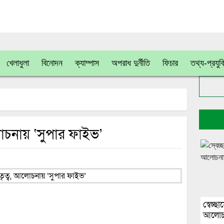
খেলাধুলা
বিনোদন
ক্যাম্পাস
অপরাধ দুর্নীতি
ফিচার
তথ্য-প্রযুক
লোচনায় ‘সুপার ফাইভ’
স্বেচ্
আলোচন